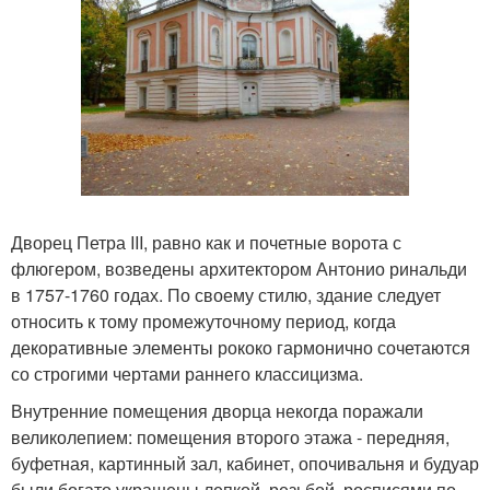
Дворец Петра III, равно как и почетные ворота с
флюгером, возведены архитектором Антонио ринальди
в 1757-1760 годах. По своему стилю, здание следует
относить к тому промежуточному период, когда
декоративные элементы рококо гармонично сочетаются
со строгими чертами раннего классицизма.
Внутренние помещения дворца некогда поражали
великолепием: помещения второго этажа - передняя,
буфетная, картинный зал, кабинет, опочивальня и будуар
были богато украшены лепкой, резьбой, росписями по