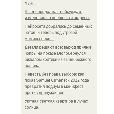
мужа.
В сети продолжают обсуждать
изменения во внешности актрисы.
Нейросети добрались до семейных
чатов, и теперь под угрозой
мамины нервы.
Детали решают всё: выход приянки
чопры на показе Dior обернулся
шквалом критики из-за небрежного
пошива.
Невеста без права выбора: как
показ Samuel Cirnansck 2012 года
превратил подиум в манифест
против принуждения.
Уютная светлая квартира в лучах
солнца.