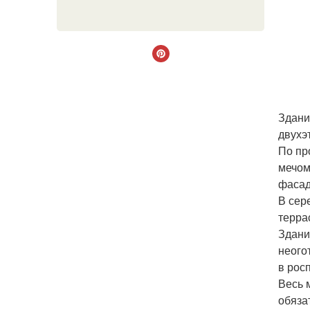
Здани
двухэ
По пр
мечом
фасад
В сер
терра
Здани
неого
в рос
Весь 
обяза