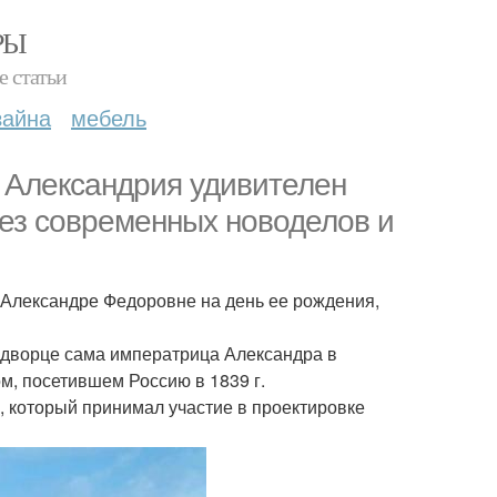
РЫ
е статьи
зайна
мебель
е Александрия удивителен
без современных новоделов и
 Александре Федоровне на день ее рождения,
 о дворце сама императрица Александра в
м, посетившем Россию в 1839 г.
 который принимал участие в проектировке