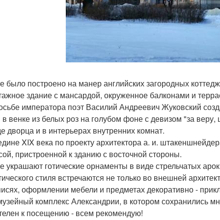
е было построено на манер английских загородных коттедж
тажное здание с мансардой, окруженное балконами и терра
осьбе императора поэт Василий Андреевич Жуковский созда
 в венке из белых роз на голубом фоне с девизом "за веру, 
е дворца и в интерьерах внутренних комнат.
едине XIX века по проекту архитектора а. и. штакеншнейде
сой, пристроенной к зданию с восточной стороны.
е украшают готические орнаменты в виде стрельчатых арок,
тического стиля встречаются не только во внешней архитект
писях, оформлении мебели и предметах декоративно - прикл
музейный комплекс Александрии, в котором сохранились м
телен к посещению - всем рекомендую!