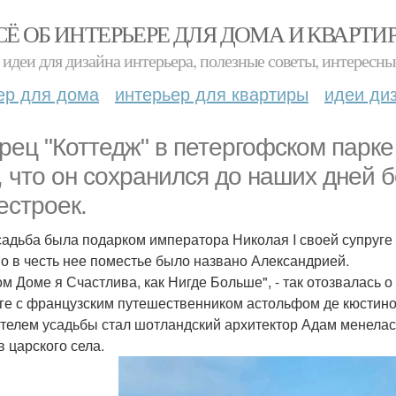
СЁ ОБ ИНТЕРЬЕРЕ ДЛЯ ДОМА И КВАРТИ
идеи для дизайна интерьера, полезные советы, интересны
ер для дома
интерьер для квартиры
идеи ди
рец "Коттедж" в петергофском парк
, что он сохранился до наших дней 
естроек.
садьба была подарком императора Николая I своей супруге
о в честь нее поместье было названо Александрией.
ом Доме я Счастлива, как Нигде Больше", - так отозвалась
ге с французским путешественником астольфом де кюстино
телем усадьбы стал шотландский архитектор Адам менелас,
в царского села.