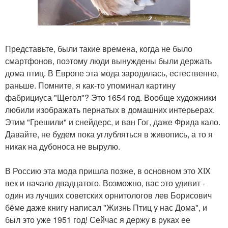
Представьте, были такие времена, когда не было
смартфонов, поэтому люди вынуждены были держать
дома птиц. В Европе эта мода зародилась, естественно,
раньше. Помните, я как-то упоминал картину
фабрициуса "Щегол"? Это 1654 год. Вообще художники
любили изображать пернатых в домашних интерьерах.
Этим "Грешили" и снейдерс, и ван Гог, даже Фрида кало.
Давайте, не будем пока углубляться в живопись, а то я
никак на дубоноса не вырулю.
В Россию эта мода пришла позже, в основном это XIX
век и начало двадцатого. Возможно, вас это удивит -
один из лучших советских орнитологов лев Борисович
бёме даже книгу написал "Жизнь Птиц у нас Дома", и
был это уже 1951 год! Сейчас я держу в руках ее