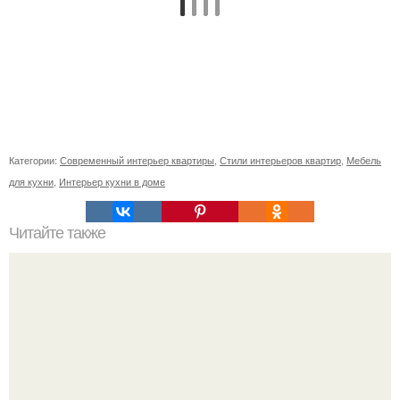
Категории:
Современный интерьер квартиры
,
Стили интерьеров квартир
,
Мебель
для кухни
,
Интерьер кухни в доме
Читайте также
Ваза из бутылки. Приступаем к уроку