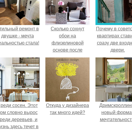
тильный ремонт в
Сколько сохнут
Почему в советс
двушке - мечта
обои на
квартирах став
еальностью стала!
флизелиновой
сразу две вход
основе после
двери.
поклейки. Когда
высохнет клей?
реди сосен. Этот
Откуда у дизайнера
Дримскроллинг
ом словно вырос
так много идей?
новый форма
реди деревьев, и
мечтательност
изнь здесь течет в