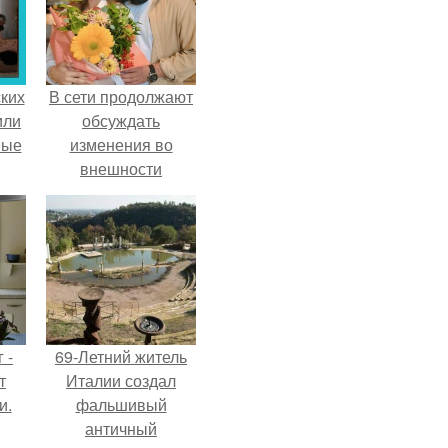
ких
В сети продолжают
или
обсуждать
ные
изменения во
внешности
актрисы.
 -
69-Летний житель
т
Италии создал
и.
фальшивый
античный