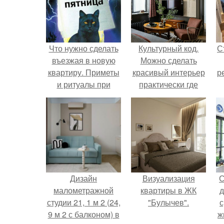
Что нужно сделать
Культурный код.
С
въезжая в новую
Можно сделать
квартиру. Приметы
красивый интерьер
р
и ритуалы при
практически где
новоселье
угодно.
Дизайн
Визуализация
С
малометражной
квартиры в ЖК
д
студии 21, 1 м 2 (24,
"Булычев".
с
9 м 2 с балконом) в
ж