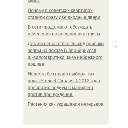
мужа.
Почему в советских квартирах
ставили сразу две входные двери.
В сети продолжают обсуждать
изменения во внешности актрисы.
Детали решают всё: выход приянки
.
чопры на показе Dior обернулся
шквалом критики из-за небрежного
пошива.
Невеста без права выбора: как
показ Samuel Cirnansck 2012 года
превратил подиум в манифест
против принуждения.
Растения как украшения интерьера.