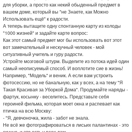
для уборки, а просто как некий обыденный предмет в
вашем доме, который вы "не Знаете, как Можно
Использовать ещё" к радости.
А теперь вытащите одну спонтанную карту из колоды
"1000 жизней" и задайте карте вопрос:
Как этот самый предмет мог бы использовать вот этот
вот замечательный и нескучный человек - мой
ситуативный учитель и гуру радости.
Устройте мозговой штурм. Выделите из потока идей один
самый неописуемый способ. И воплотите сие в жизнь!
Например, "Модель" и веник. А если вам устроить
фотосессию, но не банальную, как у всех, а на тему "Я
Такая Красивая за Уборкой Дома". Продумайте наряды -
фартук, косынку - веселитесь. Представьте себя
героиней фильма, которая моет окна и распевает как
птичка на всю Москву:
- "Я, девчоночка, жила - забот не знала.
Не всё же фотографироваться в лисьих палантинах - это
скучно, и это есть у всех дам.