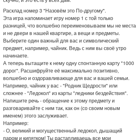
Расклад номер 3 "Назовём это По-другому".
Эта игра напоминает игру номер 1 с той только
разницей, что волшебно переименовываем мы не места
и не двери в нашей квартире, а вещи и предметы.
Выберите один важный для вас и символический
предмет, например, чайник. Ведь с ним вы своё утро
начинаете.
А теперь вытащите к нему одну спонтанную карту "1000
дорог". Расшифруйте её максимально позитивно,
волшебно и оздоравливающе для вас и вашей семьи.
Например, чайник у вас - "Родник Щедрости" или
сложнее - "Ледокол" из карты "ледники бездействия".
Напишите речь - обращение к этому предмету и
разговаривайте с ним так, как он (со своим новым
именем) этого заслуживает.
Например:
- О, великий и могущественный ледокол, дышащий
паром и кипятком! Ты растапливаешь все мои