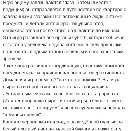
Играющему завязываются глаза. Затем (вместе с
ведущим) он отправляется в путешествие по квартире с
завязанными глазами. Все встреченные люди, а также -
предметы и детали интерьера - ощупываются,
обнюхиваются и после этого, называются по именам.
Эта игра развивает все органы чувств, которые обычно
остаются у человека недоразвитыми, в силу привычки
пользоваться одним только ленивым и поверхностным
зрением.
Также игра развивает координацию, пластику, помогает
преодолеть раскоординированность и гиперактивность.
Домашняя игра номер 2 "на что это похоже? Эта игра
выросла из проективного теста на ассоциации к
абстрактным кляксам - классического теста роршаха.
(Или тест роршаха вырос из этой игры. ) Однако, здесь
мы никого не "Тестируем" и используем кляксы роршаха
"в мирных целях".
Капните чернилами или жидко разведённой гуашью на
белый плотный лист ватманской бумаги и сложите эту