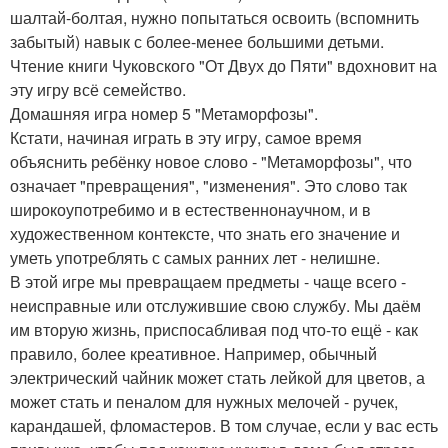
шалтай-болтая, нужно попытаться освоить (вспомнить
забытый) навык с более-менее большими детьми.
Чтение книги Чуковского "От Двух до Пяти" вдохновит на
эту игру всё семейство.
Домашняя игра номер 5 "Метаморфозы".
Кстати, начиная играть в эту игру, самое время
объяснить ребёнку новое слово - "Метаморфозы", что
означает "превращения", "изменения". Это слово так
широкоупотребимо и в естественнонаучном, и в
художественном контексте, что знать его значение и
уметь употреблять с самых ранних лет - нелишне.
В этой игре мы превращаем предметы - чаще всего -
неисправные или отслужившие свою службу. Мы даём
им вторую жизнь, приспосабливая под что-то ещё - как
правило, более креативное. Например, обычный
электрический чайник может стать лейкой для цветов, а
может стать и пеналом для нужных мелочей - ручек,
карандашей, фломастеров. В том случае, если у вас есть