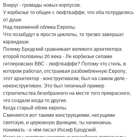
Вокруг - громады новых корпусов.
У корбюзье то общее с люфтваффе, что оба потрудились
от души.
Над переменой облика Европы.
Что позабудут в ярости циклопы, то трезво завершат
карандаши.
Почему Бродский сравнивает великого архитектора
второй половины 20 века - Ле корбюзье силами
гитлеровских ВВС - люфтваффе? Потому что стиль, в
котором работал, отстраивая разбомбленную Европу,
этот архитектор - конструктивизм, был на самом деле -
неконструктивен. Это был типичный пример
строительства безобразного на месте того прекрасного,
что создали когда-то другие.
Когда старый облик европы.
Сменяется вот такими конструкциями, несущими
светскую, и церковную функцию, ты начинаешь
понимать - о чём писал Иосиф Бродский.
Когда мы смотрим некоторые российские телеканалы