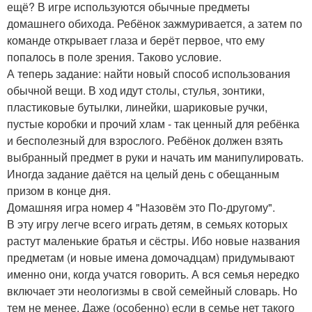
ещё? В игре используются обычные предметы
домашнего обихода. Ребёнок зажмуривается, а затем по
команде открывает глаза и берёт первое, что ему
попалось в поле зрения. Таково условие.
А теперь задание: найти новый способ использования
обычной вещи. В ход идут столы, стулья, зонтики,
пластиковые бутылки, линейки, шариковые ручки,
пустые коробки и прочий хлам - так ценный для ребёнка
и бесполезный для взрослого. Ребёнок должен взять
выбранный предмет в руки и начать им манипулировать.
Иногда задание даётся на целый день с обещанным
призом в конце дня.
Домашняя игра номер 4 "Назовём это По-другому".
В эту игру легче всего играть детям, в семьях которых
растут маленькие братья и сёстры. Ибо новые названия
предметам (и новые имена домочадцам) придумывают
именно они, когда учатся говорить. А вся семья нередко
включает эти неологизмы в свой семейный словарь. Но
тем не менее. Даже (особенно) если в семье нет такого