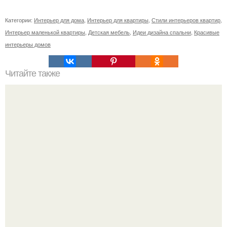
Категории:
Интерьер для дома
,
Интерьер для квартиры
,
Стили интерьеров квартир
,
Интерьер маленькой квартиры
,
Детская мебель
,
Идеи дизайна спальни
,
Красивые
интерьеры домов
Читайте также
Современная и яркая семейная квартира в г.
Барселона, 90 кв.