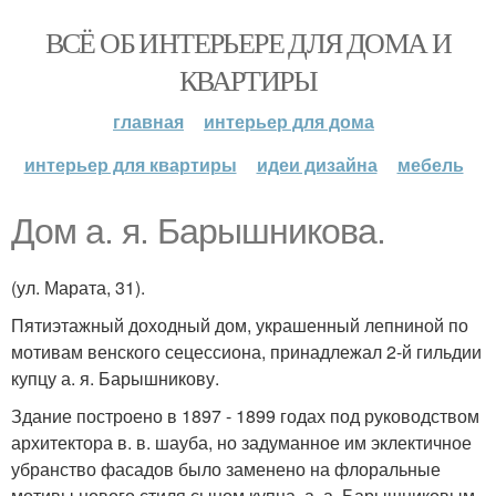
ВСЁ ОБ ИНТЕРЬЕРЕ ДЛЯ ДОМА И
КВАРТИРЫ
главная
интерьер для дома
интерьер для квартиры
идеи дизайна
мебель
Дом а. я. Барышникова.
(ул. Марата, 31).
Пятиэтажный доходный дом, украшенный лепниной по
мотивам венского сецессиона, принадлежал 2-й гильдии
купцу а. я. Барышникову.
Здание построено в 1897 - 1899 годах под руководством
архитектора в. в. шауба, но задуманное им эклектичное
убранство фасадов было заменено на флоральные
мотивы нового стиля сыном купца, а. а. Барышниковым -