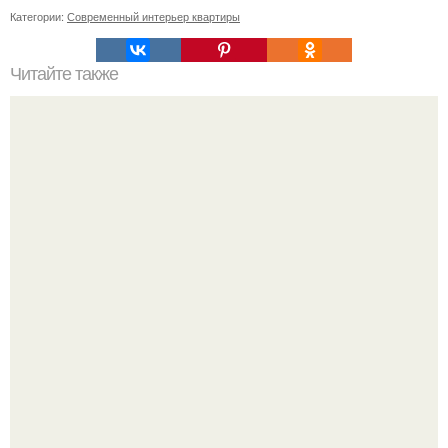
Категории:
Современный интерьер квартиры
Читайте также
Резьба по дереву в стиле барокко. Резьба по дереву:
стилистические направления и характерные узоры.