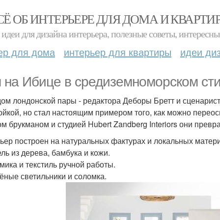
СЁ ОБ ИНТЕРЬЕРЕ ДЛЯ ДОМА И КВАРТИ
идеи для дизайна интерьера, полезные советы, интересны
ер для дома
интерьер для квартиры
идеи ди
 на Ибице в средиземноморском сти
дом лондонской пары - редактора Деборы Бретт и сценарист
ойкой, но стал настоящим примером того, как можно перео
м брукманом и студией Hubert Zandberg Interiors они превр
ьер построен на натуральных фактурах и локальных матер
ель из дерева, бамбука и кожи.
амика и текстиль ручной работы.
тёные светильники и соломка.