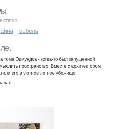
РЫ
е статьи
зайна
мебель
ле.
а тома Эдмундса - когда-то был запущенной
смыслить пространство. Вместе с архитектором
атили его в уютное летнее убежище.
иалах: