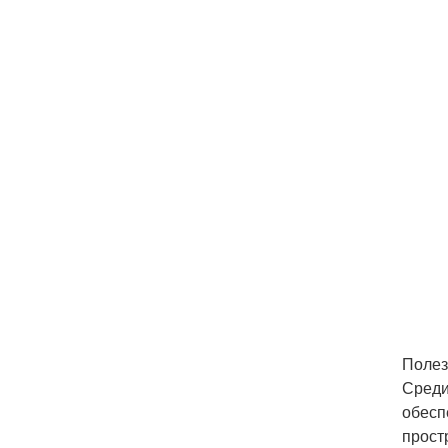
Полез
Среди
обесп
прост