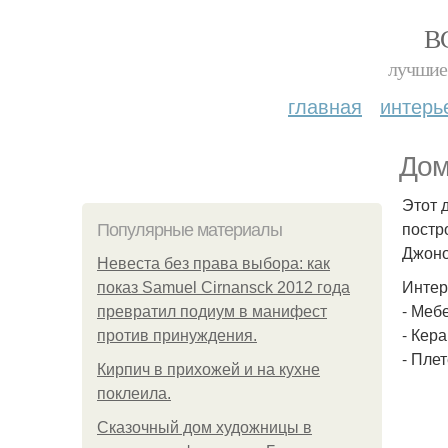
В
лучшие 
главная
интерь
Дом
Этот 
постр
Популярные материалы
Джоно
Невеста без права выбора: как
Интер
показ Samuel Cirnansck 2012 года
- Меб
превратил подиум в манифест
- Кер
против принуждения.
- Пле
Кирпич в прихожей и на кухне
поклеила.
Сказочный дом художницы в