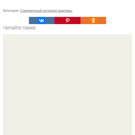
Категории:
Современный интерьер квартиры
Читайте также
Резьба по дереву в стиле барокко. Резьба по дереву:
стилистические направления и характерные узоры.