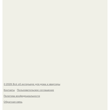
69-Летний житель Италии создал фальшивый античный
амфитеатр и долгое время успешно выдавал его за
настоящее историческое наследие.
Сокровища из Hoff.
© 2026 Всё об интерьере для дома и квартиры
Контакты
Пользовательское соглашение
Политика конфидециальности
Обратная связь