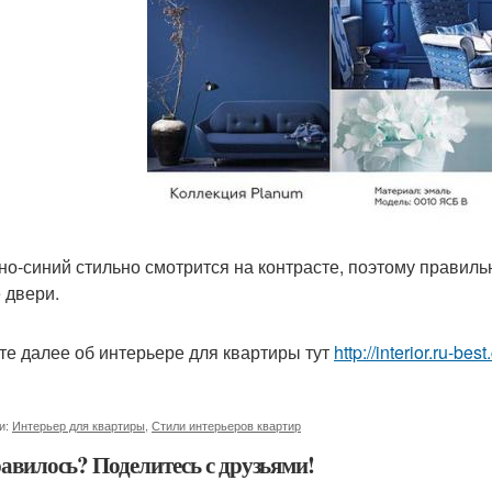
мно-синий стильно смотрится на контрасте, поэтому правил
 двери.
те далее об интерьере для квартиры тут
http://interior.ru-bes
и:
Интерьер для квартиры
,
Стили интерьеров квартир
авилось? Поделитесь с друзьями!