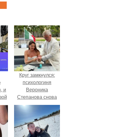
Круг замкнулся:
о
психологиня
, и
Вероника
зой
Степанова снова
ы.
вышла замуж за
собственного
бывшего мужа.