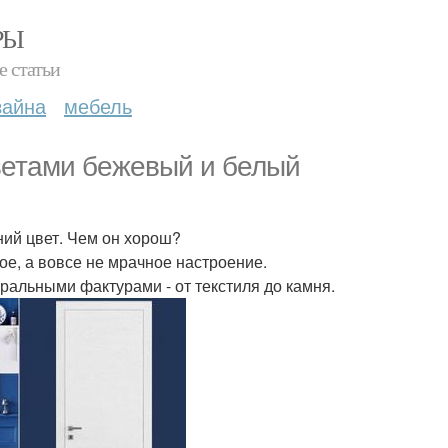
РЫ
е статьи
зайна
мебель
ветами бежевый и белый
ний цвет. Чем он хорош?
ое, а вовсе не мрачное настроение.
уральными фактурами - от текстиля до камня.