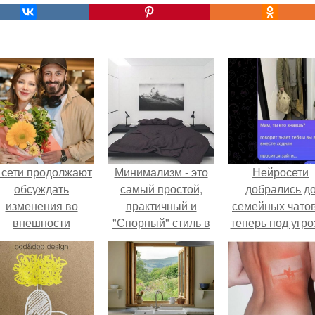
 сети продолжают
Минимализм - это
Нейросети
обсуждать
самый простой,
добрались д
изменения во
практичный и
семейных чатов
внешности
"Спорный" стиль в
теперь под угро
актрисы.
дизайне
мамины нерв
интерьеров за
последние два
столетия.