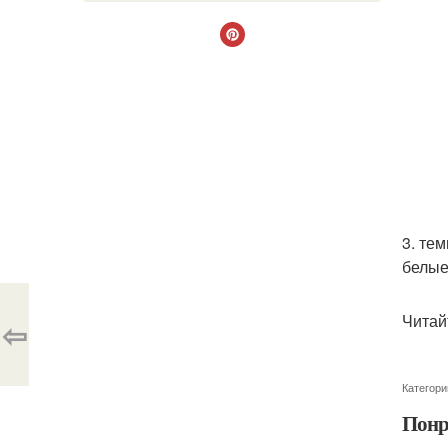
3. те
белые
Читай
⇦
Категори
Понр