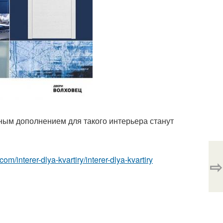
ьным дополнением для такого интерьера станут
t.com/interer-dlya-kvartiry/interer-dlya-kvartiry
⇨