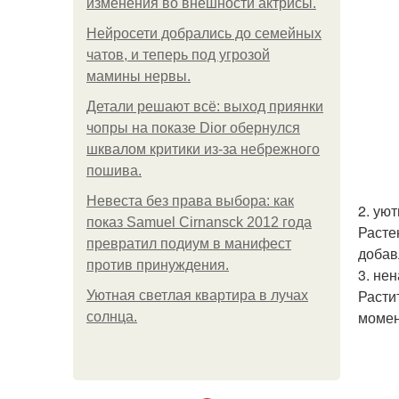
изменения во внешности актрисы.
Нейросети добрались до семейных
чатов, и теперь под угрозой
мамины нервы.
Детали решают всё: выход приянки
чопры на показе Dior обернулся
шквалом критики из-за небрежного
пошива.
Невеста без права выбора: как
2. уют
показ Samuel Cirnansck 2012 года
Расте
превратил подиум в манифест
добав
против принуждения.
3. не
Расти
Уютная светлая квартира в лучах
момен
солнца.