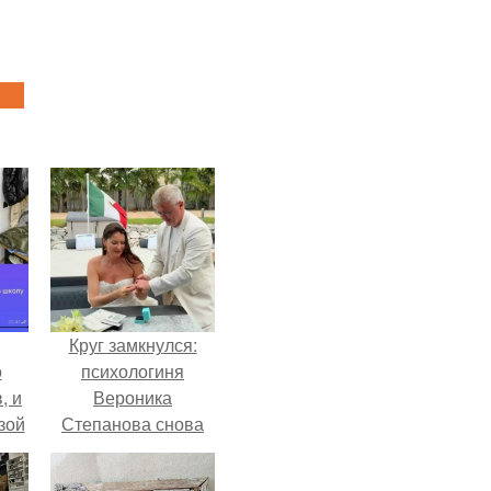
Круг замкнулся:
о
психологиня
, и
Вероника
зой
Степанова снова
ы.
вышла замуж за
собственного