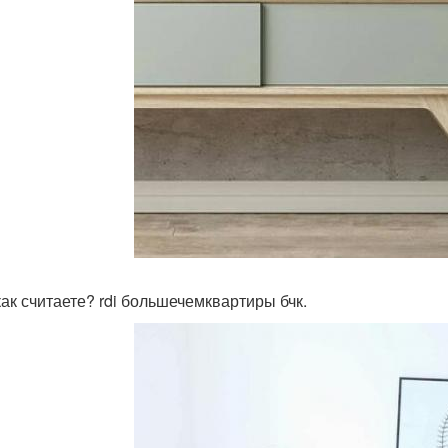
как считаете? rdi большечемквартиры бчк.