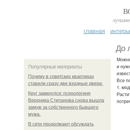
В
лучшие 
главная
интерь
До 
Можно
и нуж
Популярные материалы
извес
Почему в советских квартирах
Все по
ставили сразу две входные двери.
1. мод
Круг замкнулся: психологиня
Расти
Вероника Степанова снова вышла
потре
замуж за собственного бывшего
мужа.
В сети продолжают обсуждать