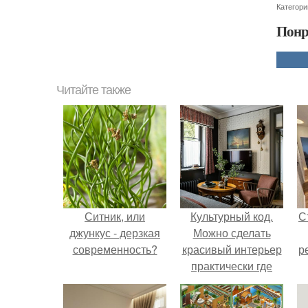
Категори
Понр
Читайте также
Ситник, или
Культурный код.
С
джункус - дерзкая
Можно сделать
современность?
красивый интерьер
р
практически где
угодно.