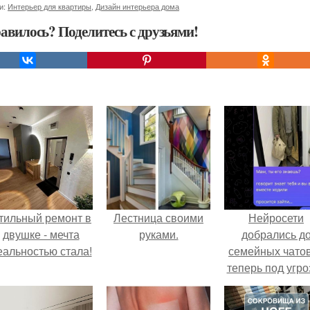
и:
Интерьер для квартиры
,
Дизайн интерьера дома
авилось? Поделитесь с друзьями!
тильный ремонт в
Лестница своими
Нейросети
двушке - мечта
руками.
добрались д
еальностью стала!
семейных чатов
теперь под угро
мамины нерв