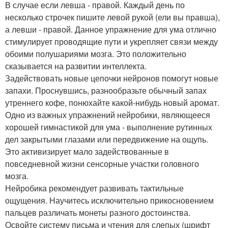
В случае если левша - правой. Каждый день по
несколько строчек пишите левой рукой (ели вы правша),
а левши - правой. Данное упражнение для ума отлично
стимулирует проводящие пути и укрепляет связи между
обоими полушариями мозга. Это положительно
сказывается на развитии интеллекта.
Задействовать новые цепочки нейронов помогут новые
запахи. Проснувшись, разнообразьте обычный запах
утреннего кофе, понюхайте какой-нибудь новый аромат.
Одно из важных упражнений нейробики, являющееся
хорошей гимнастикой для ума - выполнение рутинных
дел закрытыми глазами или передвижение на ощупь.
Это активизирует мало задействованные в
повседневной жизни сенсорные участки головного
мозга.
Нейробика рекомендует развивать тактильные
ощущения. Научитесь исключительно прикосновением
пальцев различать монеты разного достоинства.
Освойте систему письма и чтения для слепых (шрифт