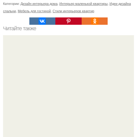
Категории:
Дизайн интерьера дома
,
Интерьер маленькой квартиры
,
Идеи дизайна
спальни
,
Мебель для гостиной
,
Стили интерьеров квартир
Читайте также
* Украшение или талисман?