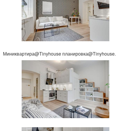
Миниквартира@Tinyhouse планировка@Tinyhouse.