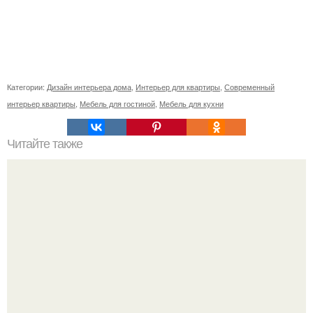
Категории:
Дизайн интерьера дома
,
Интерьер для квартиры
,
Современный
интерьер квартиры
,
Мебель для гостиной
,
Мебель для кухни
Читайте также
Идеи для Симс 4. Идеи для игры "Симс 4" -"The Sims 4"?