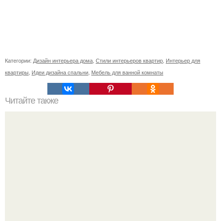
Категории:
Дизайн интерьера дома
,
Стили интерьеров квартир
,
Интерьер для
квартиры
,
Идеи дизайна спальни
,
Мебель для ванной комнаты
Читайте также
Парижский шарм: эклектичная квартира дизайнера в
Казани (ч. 1).