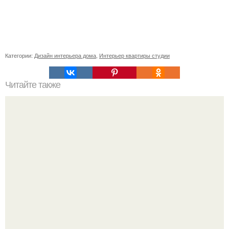
Категории:
Дизайн интерьера дома
,
Интерьер квартиры студии
Читайте также
Грамотно используя скандинавский стиль в интерьере
можно превратить любую советскую хрущевку в
целостное, практичное и максимально уютное жилье.