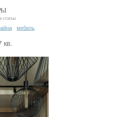
РЫ
е статьи
зайна
мебель
 кв.