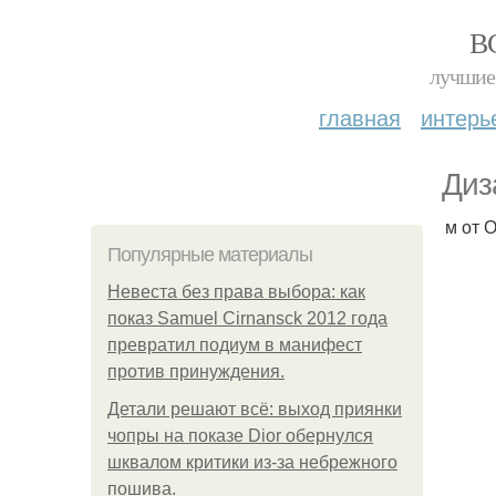
В
лучшие 
главная
интерь
Диз
м от 
Популярные материалы
Невеста без права выбора: как
показ Samuel Cirnansck 2012 года
превратил подиум в манифест
против принуждения.
Детали решают всё: выход приянки
чопры на показе Dior обернулся
шквалом критики из-за небрежного
пошива.