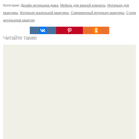
Категории:
Дизайн интерьера дома
,
Мебель для ванной комнаты
,
Интерьер для
квартиры
,
Интерьер маленькой квартиры
,
Современный интерьер квартиры
,
Стили
интерьеров квартир
Читайте также
Полы 3D своими руками.