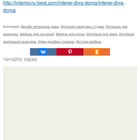
http://interior.ru-best.com/interer-dlya-doma/interer-dlya-
doma
Категории:
Дизайн интерьера дома
,
Интерьер квартиры студии
,
Интерьер для
квартиры
,
Мебель для гостиной
,
Мебель для кухни
,
Интерьер для дома
,
Интерьер
маленькой квартиры
,
Идеи дизайна спальни
,
Детская мебель
Читайте также
Fantasy Island - квартира в Москве от Gemotrix Design!