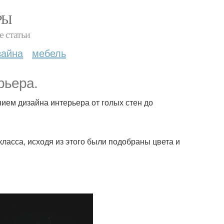
РЫ
е статьи
зайна
мебель
рьера.
ием дизайна интерьера от голых стен до
ласса, исходя из этого были подобраны цвета и