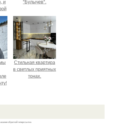
, и
"Булычев".
зой
ы.
 мы
Стильная квартира
в светлых приятных
оле
тонах.
ту!
казании обратной гиперссылки.