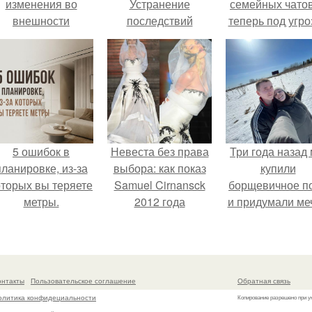
изменения во
Устранение
семейных чатов
внешности
последствий
теперь под угро
актрисы.
пожара –
мамины нерв
единственно
верный метод
борьбы с запахом
гари
5 ошибок в
Невеста без права
Три года назад
планировке, из-за
выбора: как показ
купили
оторых вы теряете
Samuel Cirnansck
борщевичное п
метры.
2012 года
и придумали меч
превратил подиум
в манифест против
принуждения.
онтакты
Пользовательское соглашение
Обратная связь
олитика конфидециальности
Копирование разрешено при у