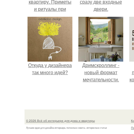
квартиру. Приметы
сразу две входные
и ритуалы при
двери.
новоселье
Откуда у дизайнера
Дримскроллинг -
так много идей?
новый формат
мечтательности.
к
© 2026 Всё об интерьере для дома и квартиры
К
П
Лучшие идеи для дизайна интерьера, полезные советы, интересные статьи