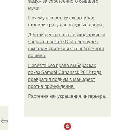
замуж за собственного бывшего
мужа.
Почему в советских квартирах
ставили сразу две входные двери.
Детали решают всё: выход приянки
чопры на показе Dior обернулся
шквалом критики из-за небрежного
пошива.
Невеста без права выбора: как
показ Samuel Cirnansck 2012 года
превратил подиум в манифест
против принуждения.
Растения как украшения интерьера.
⇦