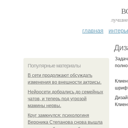
В
лучшие 
главная
интерь
Диз
Задач
полно
Популярные материалы
В сети продолжают обсуждать
Клиен
изменения во внешности актрисы.
шрифт
Нейросети добрались до семейных
Дизай
чатов, и теперь под угрозой
Клиен
мамины нервы.
Круг замкнулся: психологиня
Вероника Степанова снова вышла