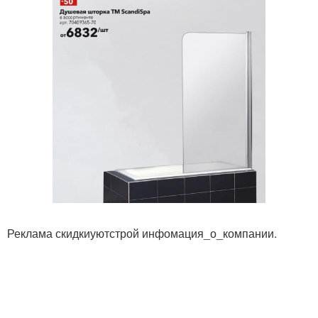
Реклама скидкиуютстрой инфомация_о_компании.