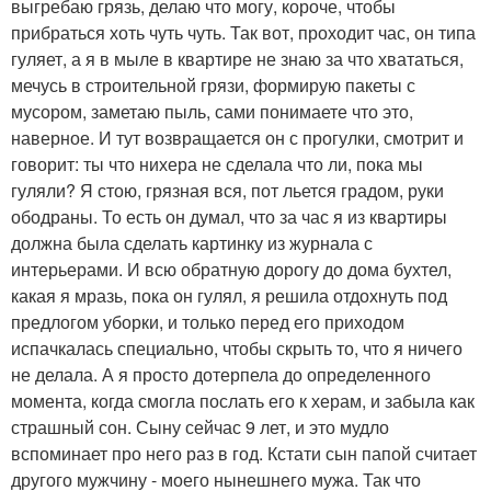
выгребаю грязь, делаю что могу, короче, чтобы
прибраться хоть чуть чуть. Так вот, проходит час, он типа
гуляет, а я в мыле в квартире не знаю за что хвататься,
мечусь в строительной грязи, формирую пакеты с
мусором, заметаю пыль, сами понимаете что это,
наверное. И тут возвращается он с прогулки, смотрит и
говорит: ты что нихера не сделала что ли, пока мы
гуляли? Я стою, грязная вся, пот льется градом, руки
ободраны. То есть он думал, что за час я из квартиры
должна была сделать картинку из журнала с
интерьерами. И всю обратную дорогу до дома бухтел,
какая я мразь, пока он гулял, я решила отдохнуть под
предлогом уборки, и только перед его приходом
испачкалась специально, чтобы скрыть то, что я ничего
не делала. А я просто дотерпела до определенного
момента, когда смогла послать его к херам, и забыла как
страшный сон. Сыну сейчас 9 лет, и это мудло
вспоминает про него раз в год. Кстати сын папой считает
другого мужчину - моего нынешнего мужа. Так что