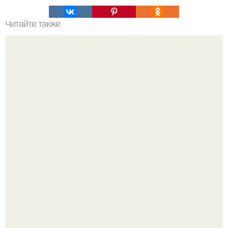
Читайте также
Значение картина с волками. В том случае, если вы
любите вышивать, то наверняка задумывались о том,
что означает та или иная вышитая вами картина.