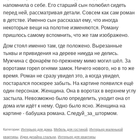
напомнила о себе. Его старший сын полюбил сидеть
перед ней, рассматривая детали. Совсем как сам роман
в детстве. Именно сын рассказал ему, что иногда
некоторые вещи на полотне изменяются. Роману
пришлось самому вспомнить, что же там изображено.
Дом стоял именно там, где положено. Вырезанные
тыквы и привидения на дереве никуда не делись.
Мужчина с фонарём по-прежнему мимо могил шёл. За
воротами горел огнями замок. Ничего нового, но в то же
время. Роман не сразу увидел это, а когда увидел,
постарался поскорее забыть. На картине появился ещё
один персонаж. Женщина. Она в воротах в верхнем углу
застыла. Невозможно было определить, уходит она от
дома или идёт к нему. Одно было ясно. Женщина на
картине - бабушка романа. Следуй_за_штормом.
Категории:
Интерьер для дома
,
Мебель для гостиной
,
Интерьер маленькой
квартиры
,
Идеи дизайна спальни
,
Интерьер для квартиры