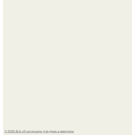
Привет всем дизайнерам интерьеров и не только!
5 ошибок в планировке, из-за которых вы теряете метры.
© 2026 Всё об интерьере для дома и квартиры