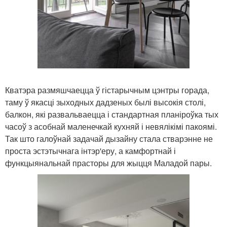
Кватэра размяшчаецца ў гістарычным цэнтры горада,
таму ў якасці зыходных дадзеных былі высокія столі,
балкон, які развальваецца і стандартная планіроўка тых
часоў з асобнай маленечкай кухняй і невялікімі пакоямі.
Так што галоўнай задачай дызайну стала стварэнне не
проста эстэтычнага інтэр'еру, а камфортнай і
функцыянальнай прасторы для жыцця Маладой пары.