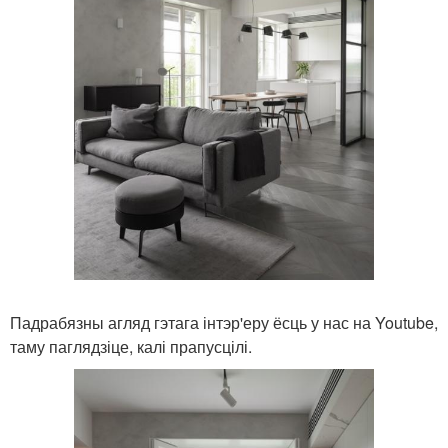
Падрабязны агляд гэтага інтэр'еру ёсць у нас на Youtube,
таму паглядзіце, калі прапусцілі.