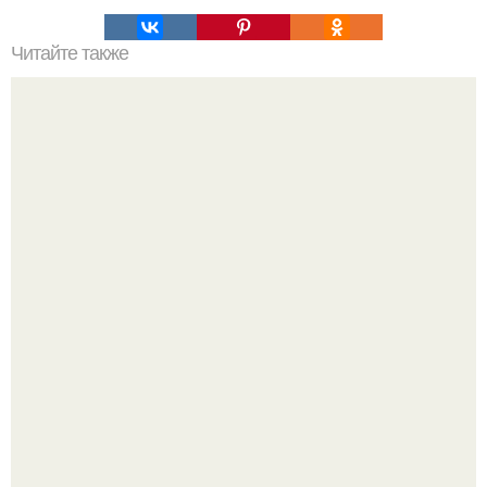
Читайте также
Как приготовить гипс для заливки форм. Как разводить
гипс: Все о приготовлении идеального раствора