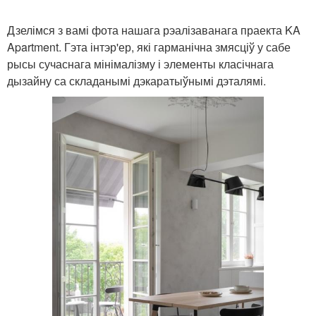
Дзелімся з вамі фота нашага рэалізаванага праекта KA
Apartment. Гэта інтэр'ер, які гарманічна змясціў у сабе
рысы сучаснага мінімалізму і элементы класічнага
дызайну са складанымі дэкаратыўнымі дэталямі.