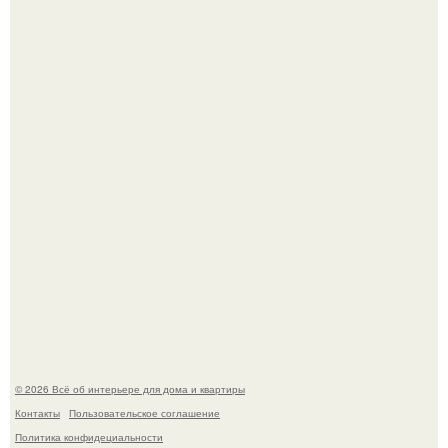
В Японии бесплатно раздают дома самураев - звучит как
план на новую жизнь.
Опишите интерьер кухни в 2-3 словах.
© 2026 Всё об интерьере для дома и квартиры
Контакты
Пользовательское соглашение
Политика конфидециальности