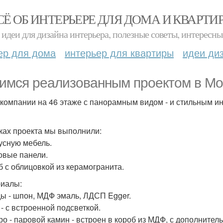
СЁ ОБ ИНТЕРЬЕРЕ ДЛЯ ДОМА И КВАРТИ
идеи для дизайна интерьера, полезные советы, интересны
ер для дома
интерьер для квартиры
идеи ди
имся реализованным проектом в Мос
компании на 46 этаже с панорамным видом - и стильным и
ках проекта мы выполнили:
пусную мебель.
новые панели.
об с облицовкой из керамогранита.
иалы:
ы - шпон, МДФ эмаль, ЛДСП Egger.
- с встроенной подсветкой.
ро - паровой камин - встроен в короб из МДФ, с дополнител