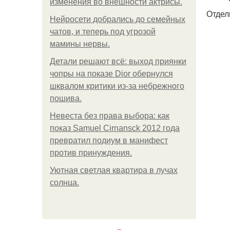
изменения во внешности актрисы.
Отдел
Нейросети добрались до семейных
чатов, и теперь под угрозой
мамины нервы.
Детали решают всё: выход приянки
чопры на показе Dior обернулся
шквалом критики из-за небрежного
пошива.
Невеста без права выбора: как
показ Samuel Cirnansck 2012 года
превратил подиум в манифест
против принуждения.
Уютная светлая квартира в лучах
солнца.