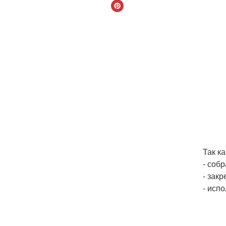
Так ка
- соб
- зак
- исп