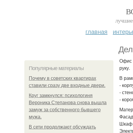
В
лучшие 
главная
интерь
Дел
Офис 
руку.
Популярные материалы
В рам
Почему в советских квартирах
- кор
ставили сразу две входные двери.
- сте
Круг замкнулся: психологиня
- кор
Вероника Степанова снова вышла
Матер
замуж за собственного бывшего
Фасад
мужа.
Шкаф 
В сети продолжают обсуждать
Элект