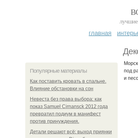
В
лучшие 
главная
интерь
Дек
Морск
под р
Популярные материалы
и пес
Как поставить кровать в спальне.
Влияние обстановки на сон
Невеста без права выбора: как
показ Samuel Cirnansck 2012 года
превратил подиум в манифест
против принуждения.
Детали решают всё: выход приянки