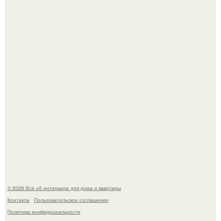
69-Летний житель Италии создал фальшивый античный
амфитеатр и долгое время успешно выдавал его за
настоящее историческое наследие.
Сокровища из Hoff.
© 2026 Всё об интерьере для дома и квартиры
Контакты
Пользовательское соглашение
Политика конфидециальности