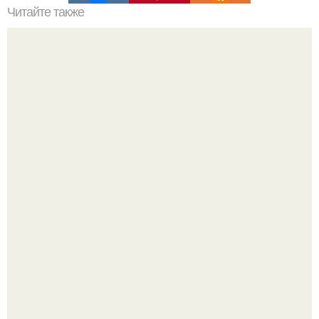
Читайте также
Концепция интерьера кухни - гостиной - прихожей из
нашего московского проекта в ЖК дискавери парк.
Уютная светлая квартира в лучах солнца.