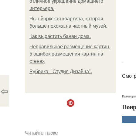
отличное украшение домашнего
интерьера.
Нью-йоркская квартира, которая
больше похожа на частный музей.
Как вырастить банан дома.
Неправильное размещение картин.
5 ошибок размещения картин на
.
стенах
Рубрика: "Студия Дизайна".
Смотр
⇦
Категори
Понр
Читайте также