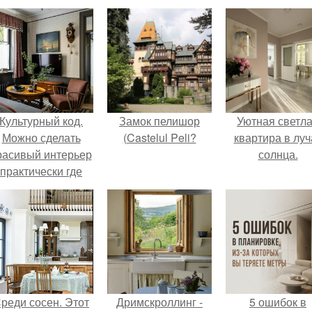
Культурный код.
Замок пелишор
Уютная светл
Можно сделать
(Castelul Peli?
квартира в луч
расивый интерьер
солнца.
практически где
угодно.
реди сосен. Этот
Дримскроллинг -
5 ошибок в