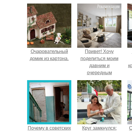
Очаровательный
Привет! Хочу
домик из картона.
поделиться моим
давним и
к
очередным
неопубликованным
проектом.
Почему в советских
Круг замкнулся:
С