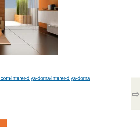
est.com/interer-dlya-doma/interer-dlya-doma
⇨