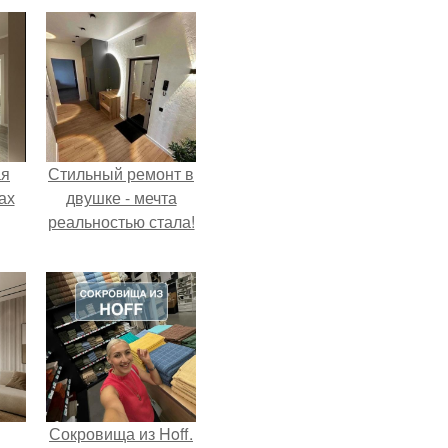
ая
Стильный ремонт в
ах
двушке - мечта
реальностью стала!
Сокровища из Hoff.