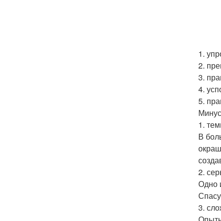
1. уп
2. пр
3. пр
4. ус
5. пра
Минус
1. те
В бол
окраш
созда
2. сер
Одно 
Спасу
3. сл
Опытн