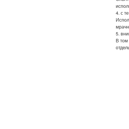
испол
4. с 
Испол
мрачн
5. вн
В том
отдел