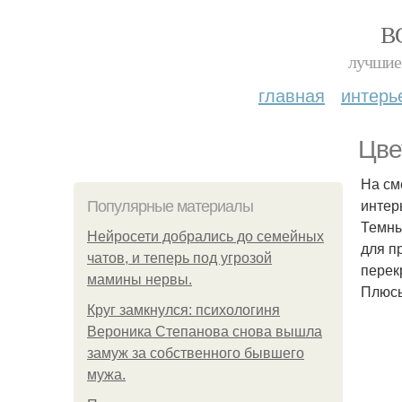
В
лучшие 
главная
интерь
Цве
На см
интер
Популярные материалы
Темны
Нейросети добрались до семейных
для п
чатов, и теперь под угрозой
перек
мамины нервы.
Плюсы
Круг замкнулся: психологиня
Вероника Степанова снова вышла
замуж за собственного бывшего
мужа.