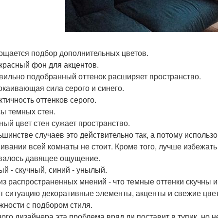
рощается подбор дополнительных цветов.
екрасный фон для акцентов.
авильно подобранный оттенок расширяет пространство.
покаивающая сила серого и синего.
ктичность оттенков серого.
ы темных стен.
мный цвет стен сужает пространство.
ьшинстве случаев это действительно так, а потому использ
ивании всей комнаты не стоит. Кроме того, лучше избежать
валось давящее ощущение.
ый - скучный, синий - унылый.
из распространенных мнений - что темные оттенки скучны 
т ситуацию декоративные элементы, акценты и свежие цве
ожности с подбором стиля.
ого дизайнера эта проблема вряд ли поставит в тупик, но