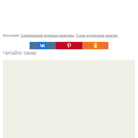
Категории:
Современный интерьер квартиры
,
Стили интерьеров квартир
Читайте также
Как поставить кровать в спальне. Влияние обстановки на
сон