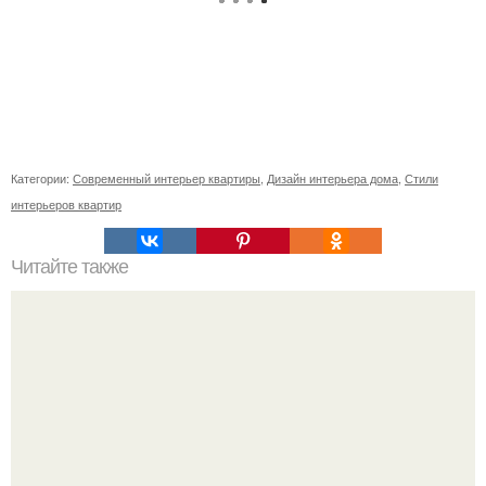
Категории:
Современный интерьер квартиры
,
Дизайн интерьера дома
,
Стили
интерьеров квартир
Читайте также
Ваза из бутылки. Приступаем к уроку