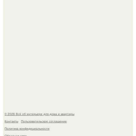
Кёнигсберг. Интерьер дома студенческого братства
"Германия".
Это жилой комплекс в Париже, в пригороде нуази - ле -
гран.
© 2026 Всё об интерьере для дома и квартиры
Контакты
Пользовательское соглашение
Политика конфидециальности
Обратная связь