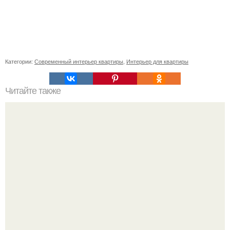
Категории:
Современный интерьер квартиры
,
Интерьер для квартиры
Читайте также
Резьба по дереву в стиле барокко. Резьба по дереву:
стилистические направления и характерные узоры.