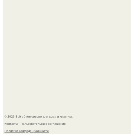
Дримскроллинг - новый формат мечтательности.
Детали решают всё: выход приянки чопры на показе Dior
обернулся шквалом критики из-за небрежного пошива.
© 2026 Всё об интерьере для дома и квартиры
Контакты
Пользовательское соглашение
Политика конфидециальности