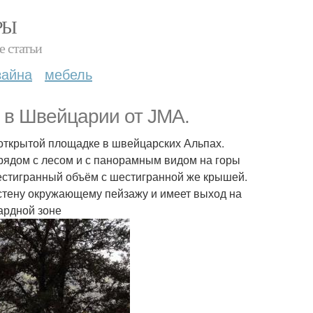
РЫ
е статьи
зайна
мебель
a) в Швейцарии от JMA.
открытой площадке в швейцарских Альпах.
рядом с лесом и с панорамным видом на горы
естигранный объём с шестигранной же крышей.
стену окружающему пейзажу и имеет выход на
сардной зоне