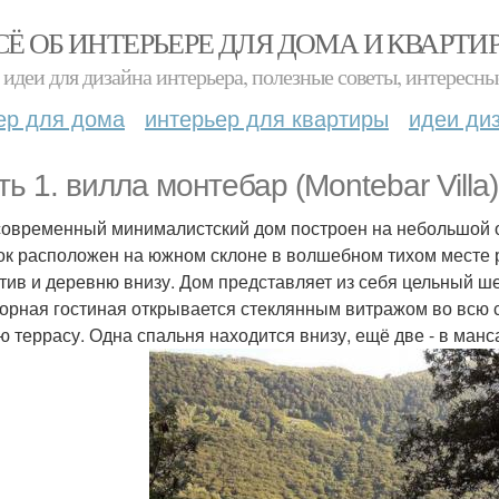
СЁ ОБ ИНТЕРЬЕРЕ ДЛЯ ДОМА И КВАРТИ
идеи для дизайна интерьера, полезные советы, интересны
ер для дома
интерьер для квартиры
идеи ди
ть 1. вилла монтебар (Montebar Vill
современный минималистский дом построен на небольшой 
ок расположен на южном склоне в волшебном тихом месте 
тив и деревню внизу. Дом представляет из себя цельный ш
орная гостиная открывается стеклянным витражом во всю 
ю террасу. Одна спальня находится внизу, ещё две - в ман