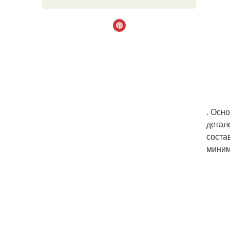
. Осн
детал
соста
миним