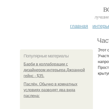
В
лучшие 
главная
интерь
Час
Этот 
Участ
Популярные материалы
напро
Барби в коллаборации с
Прост
дизайнером интерьера Джоанной
крыту
гейнс - $35.
Паслён. Обычно в комнатных
условиях разводят два вида
паслена: