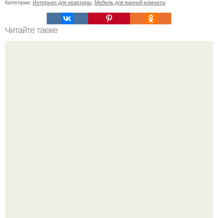
Категории:
Интерьер для квартиры
,
Мебель для ванной комнаты
Читайте также
Британский Vogue показал наряды героини Марго Робби
в предстоящей экранизации "Грозового Перевала".