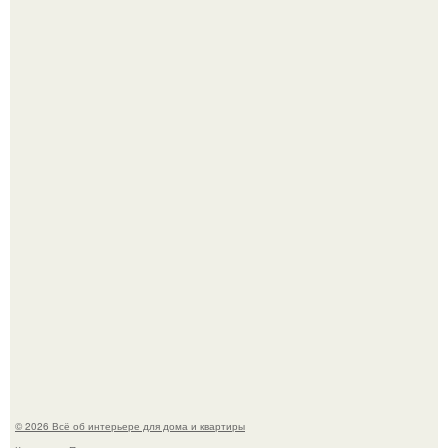
Стильная квартира в светлых приятных тонах.
Преображение в ванной на ул. генерала Григорова, д.
36!
© 2026 Всё об интерьере для дома и квартиры