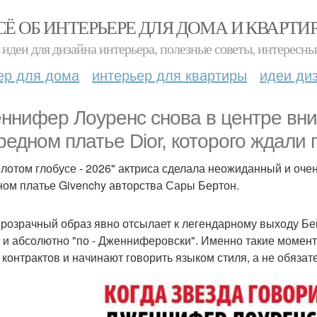
СЁ ОБ ИНТЕРЬЕРЕ ДЛЯ ДОМА И КВАРТИ
идеи для дизайна интерьера, полезные советы, интересны
ер для дома
интерьер для квартиры
идеи ди
ннифер Лоуренс снова в центре вним
редном платье Dior, которого ждали 
олотом глобусе - 2026" актриса сделала неожиданный и оч
ном платье Givenchy авторства Сары Бертон.
розрачный образ явно отсылает к легендарному выходу Бей
 и абсолютно "по - Дженниферовски". Именно такие момент
 контрактов и начинают говорить языком стиля, а не обязате