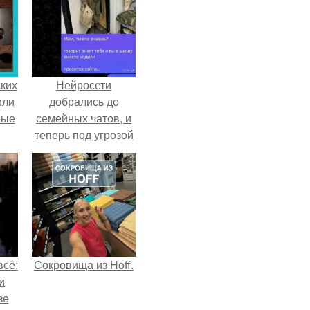
ких
Нейросети
или
добрались до
ные
семейных чатов, и
теперь под угрозой
мамины нервы.
всё:
Сокровища из Hoff.
и
зе