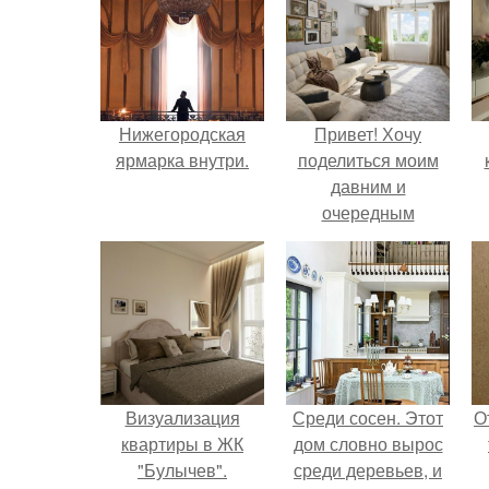
Нижегородская
Привет! Хочу
ярмарка внутри.
поделиться моим
давним и
очередным
неопубликованным
проектом.
Визуализация
Среди сосен. Этот
О
квартиры в ЖК
дом словно вырос
"Булычев".
среди деревьев, и