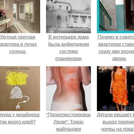
Уютная светлая
В интерьере дома
Почему в советс
квартира в лучах
была анфиладная
квартирах став
солнца.
система
сразу две вход
планировки
двери.
объединена с
коридорной.
ткуда у дизайнера
"Проиллюстрированные
Детали решают 
так много идей?
Люди": Томас
выход приянк
майландер
чопры на пока