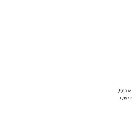
Для м
в дух