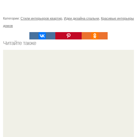
Категории:
Стили интерьеров квартир
,
Идеи дизайна спальни
,
Красивые интерьеры
домов
Читайте также
Деньги в углах квартиры. Народные приметы на
богатство