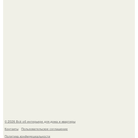
Откуда у дизайнера так много идей?
Дримскроллинг - новый формат мечтательности.
© 2026 Всё об интерьере для дома и квартиры
Контакты
Пользовательское соглашение
Политика конфидециальности