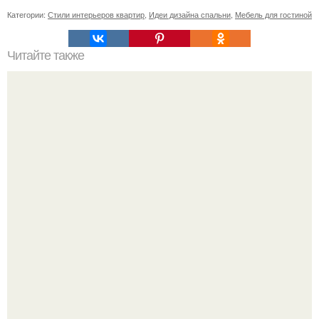
Категории:
Стили интерьеров квартир
,
Идеи дизайна спальни
,
Мебель для гостиной
Читайте также
Как поставить кровать в спальне. Влияние обстановки на
сон