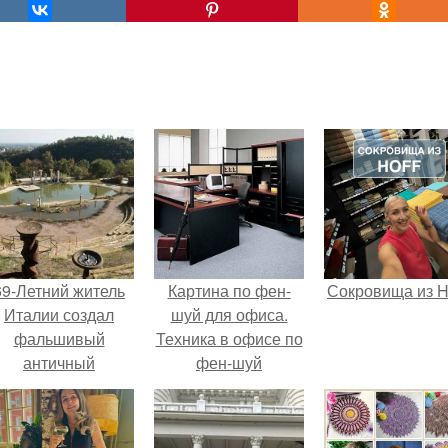
69-Летний житель
Картина по фен-
Сокровища из Ho
Италии создал
шуй для офиса.
фальшивый
Техника в офисе по
античный
фен-шуй
амфитеатр и
долгое время
успешно выдавал