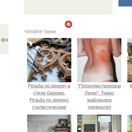
Читайте также
⇦
Резьба по дереву в
"Проиллюстрированные
стиле барокко.
Люди": Томас
Резьба по дереву:
майландер
стилистические
превратил
направления и
солнечные ожоги в
характерные узоры.
арт - объект.