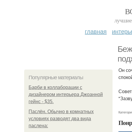
В
лучшие 
главная
интерь
Беж
под
Он со
споко
Популярные материалы
Барби в коллаборации с
Совет
дизайнером интерьера Джоанной
"Зазв
гейнс - $35.
Паслён. Обычно в комнатных
Категори
условиях разводят два вида
Понр
паслена: