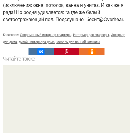
(исключения: окна, потолок, ванна и унитаз. И как же я
рада! Но родня удивляется: "а где же белый
светоотражающий пол. Подслушано_бесит@Overhear.
Категории:
Современный интерьер квартиры
,
Интерьер для квартиры
,
Интерьер
для дома
,
Дизайн интерьера дома
,
Мебель для ванной комнаты
Читайте также
Резьба по дереву в стиле барокко. Резьба по дереву:
стилистические направления и характерные узоры.