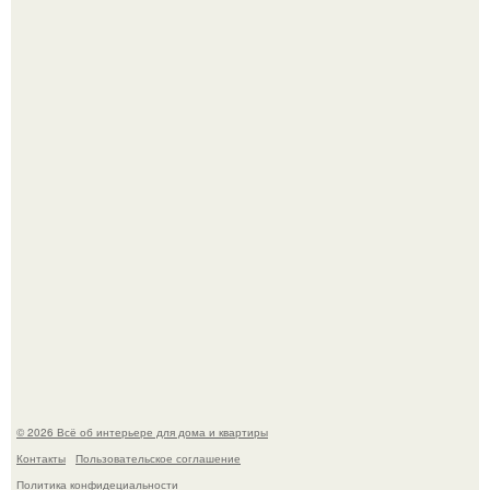
"Ух, Заморочился же Дизайнер", - подумала я, когда
зашла в кафе - бар "слезы березы".
Квартира дипломата. Дизайнер Татьяна Сорокина -
Ильина создала классический интерьер для возрастной
пары в квартире площадью 82, 5 кв.
© 2026 Всё об интерьере для дома и квартиры
Контакты
Пользовательское соглашение
Политика конфидециальности