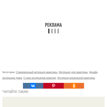
Категории:
Современный интерьер квартиры
,
Интерьер для квартиры
,
Дизайн
интерьера дома
,
Стили интерьеров квартир
,
Интерьер маленькой квартиры
Читайте также