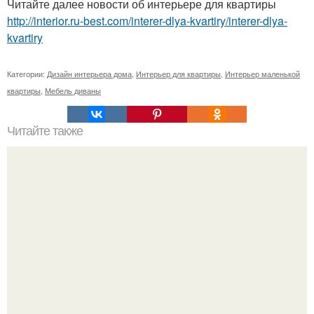
Читайте далее новости об интерьере для квартиры
http://interior.ru-best.com/interer-dlya-kvartiry/interer-dlya-
kvartiry
Категории:
Дизайн интерьера дома
,
Интерьер для квартиры
,
Интерьер маленькой
квартиры
,
Мебель диваны
Читайте также
Почему можно легко научиться запоминать иностранные
слова?