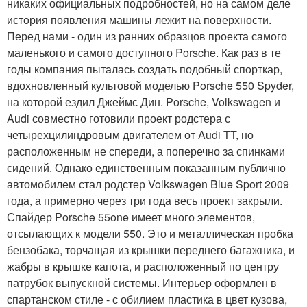
никаких официальных подробностей, но на самом деле
история появления машины лежит на поверхности.
Перед нами - один из ранних образцов проекта самого
маленького и самого доступного Porsche. Как раз в те
годы компания пыталась создать подобный спорткар,
вдохновленный культовой моделью Porsche 550 Spyder,
на которой ездил Джеймс Дин. Porsche, Volkswagen и
Audi совместно готовили проект родстера с
четырехцилиндровым двигателем от Audi TT, но
расположенным не спереди, а поперечно за спинками
сидений. Однако единственным показанным публично
автомобилем стал родстер Volkswagen Blue Sport 2009
года, а примерно через три года весь проект закрыли.
Спайдер Porsche 55one имеет много элементов,
отсылающих к модели 550. Это и металлическая пробка
бензобака, торчащая из крышки переднего багажника, и
жабры в крышке капота, и расположенный по центру
патрубок выпускной системы. Интерьер оформлен в
спартанском стиле - с обилием пластика в цвет кузова,