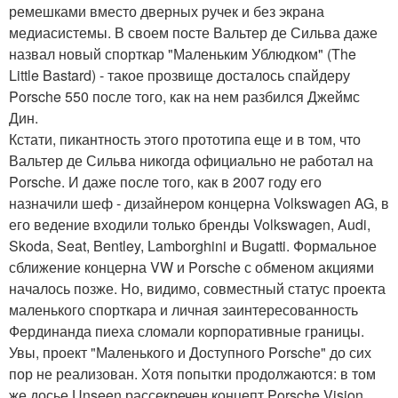
ремешками вместо дверных ручек и без экрана
медиасистемы. В своем посте Вальтер де Сильва даже
назвал новый спорткар "Маленьким Ублюдком" (The
Little Bastard) - такое прозвище досталось спайдеру
Porsche 550 после того, как на нем разбился Джеймс
Дин.
Кстати, пикантность этого прототипа еще и в том, что
Вальтер де Сильва никогда официально не работал на
Porsche. И даже после того, как в 2007 году его
назначили шеф - дизайнером концерна Volkswagen AG, в
его ведение входили только бренды Volkswagen, Audi,
Skoda, Seat, Bentley, Lamborghini и Bugatti. Формальное
сближение концерна VW и Porsche с обменом акциями
началось позже. Но, видимо, совместный статус проекта
маленького спорткара и личная заинтересованность
Фердинанда пиеха сломали корпоративные границы.
Увы, проект "Маленького и Доступного Porsche" до сих
пор не реализован. Хотя попытки продолжаются: в том
же досье Unseen рассекречен концепт Porsche Vision