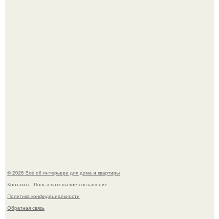
Откуда у дизайнера так много идей?
Привет всем дизайнерам интерьеров и не только!
© 2026 Всё об интерьере для дома и квартиры
Контакты
Пользовательское соглашение
Политика конфидециальности
Обратная связь