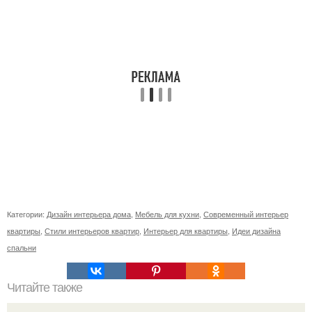
Категории:
Дизайн интерьера дома
,
Мебель для кухни
,
Современный интерьер
квартиры
,
Стили интерьеров квартир
,
Интерьер для квартиры
,
Идеи дизайна
спальни
Читайте также