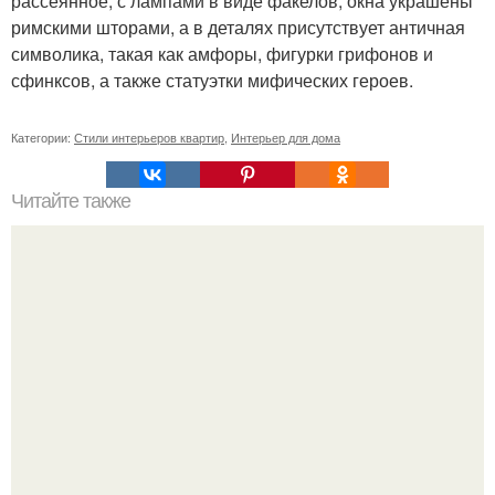
рассеянное, с лампами в виде факелов, окна украшены
римскими шторами, а в деталях присутствует античная
символика, такая как амфоры, фигурки грифонов и
сфинксов, а также статуэтки мифических героев.
Категории:
Стили интерьеров квартир
,
Интерьер для дома
Читайте также
Шкаф угловой встроенный в спальню. Обзор угловых
шкафов для спальни, и фото существующих вариантов