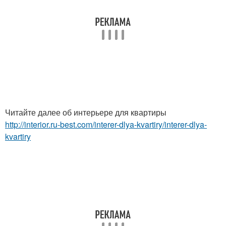
Читайте далее об интерьере для квартиры
http://interior.ru-best.com/interer-dlya-kvartiry/interer-dlya-
kvartiry