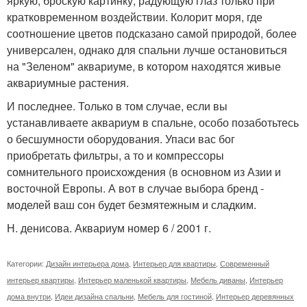
яркую, броскую картинку, радующую глаз только при
кратковременном воздействии. Колорит моря, где
соотношение цветов подсказано самой природой, более
универсален, однако для спальни лучше остановиться
на "Зеленом" аквариуме, в котором находятся живые
аквариумные растения.
И последнее. Только в том случае, если вы
устанавливаете аквариум в спальне, особо позаботьтесь
о бесшумности оборудования. Упаси вас бог
приобретать фильтры, а то и компрессоры
сомнительного происхождения (в основном из Азии и
восточной Европы. А вот в случае выбора бренд -
моделей ваш сон будет безмятежным и сладким.
Н. денисова. Аквариум номер 6 / 2001 г.
Категории:
Дизайн интерьера дома
,
Интерьер для квартиры
,
Современный
интерьер квартиры
,
Интерьер маленькой квартиры
,
Мебель диваны
,
Интерьер
дома внутри
,
Идеи дизайна спальни
,
Мебель для гостиной
,
Интерьер деревянных