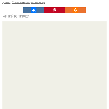
домов
,
Стили интерьеров квартир
Читайте также
Резьба по дереву в стиле барокко. Резьба по дереву:
стилистические направления и характерные узоры.